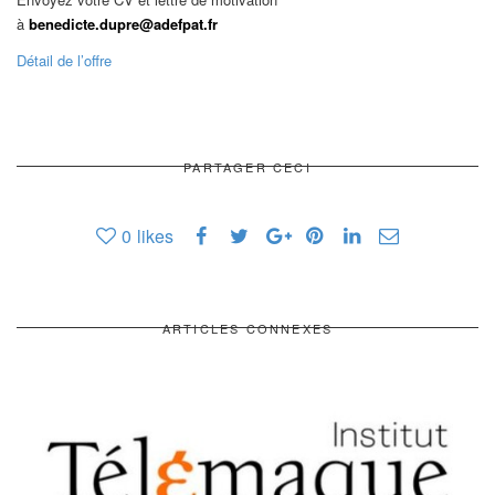
à
benedicte.dupre@adefpat.fr
Détail de l’offre
PARTAGER CECI
0
likes
ARTICLES CONNEXES