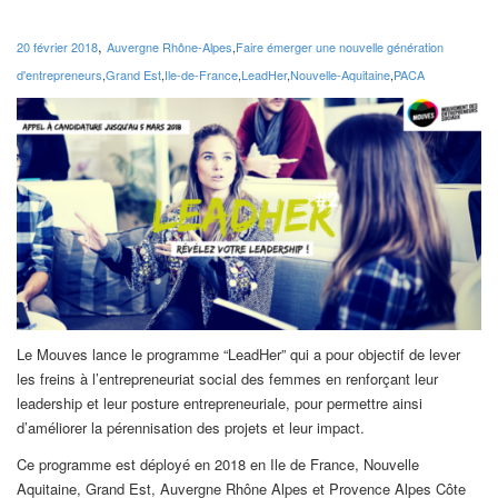
,
20 février 2018
Auvergne Rhône-Alpes
,
Faire émerger une nouvelle génération
d'entrepreneurs
,
Grand Est
,
Ile-de-France
,
LeadHer
,
Nouvelle-Aquitaine
,
PACA
Le Mouves lance le programme “LeadHer” qui a pour objectif de lever
les freins à l’entrepreneuriat social des femmes en renforçant leur
leadership et leur posture entrepreneuriale, pour permettre ainsi
d’améliorer la pérennisation des projets et leur impact.
Ce programme est déployé en 2018 en Ile de France, Nouvelle
Aquitaine, Grand Est, Auvergne Rhône Alpes et Provence Alpes Côte