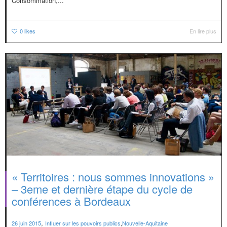
Consommation,...
0
likes
En lire plus
« Territoires : nous sommes innovations »
– 3eme et dernière étape du cycle de
conférences à Bordeaux
,
26 juin 2015
Influer sur les pouvoirs publics
,
Nouvelle-Aquitaine