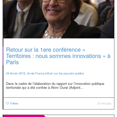
Retour sur la 1ere conférence «
Territoires : nous sommes innovations » à
Paris
,
24 février 2015
Ile-de-France
,
Influer sur les pouvoirs publics
Dans le cadre de l’élaboration du rapport sur l’innovation publique
territoriale qui a été confiée à Akim Oural (Adjoint...
0
likes
En lire plus