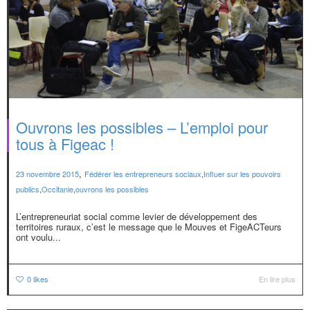
Ouvrons les possibles – L’emploi pour
tous à Figeac !
,
23 novembre 2015
Fédérer les entrepreneurs sociaux
,
Influer sur les pouvoirs
publics
,
Occitanie
,
ouvrons les possibles
L’entrepreneuriat social comme levier de développement des
territoires ruraux, c’est le message que le Mouves et FigeACTeurs
ont voulu...
0
likes
En lire plus