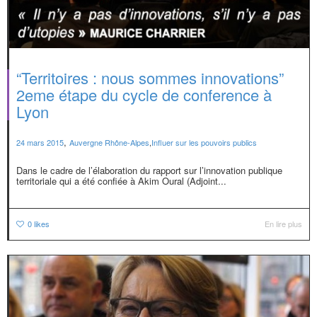
“Territoires : nous sommes innovations”
2eme étape du cycle de conference à
Lyon
,
24 mars 2015
Auvergne Rhône-Alpes
,
Influer sur les pouvoirs publics
Dans le cadre de l’élaboration du rapport sur l’innovation publique
territoriale qui a été confiée à Akim Oural (Adjoint...
0
likes
En lire plus