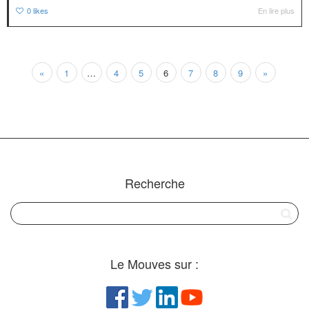
0
likes
En lire plus
«
1
…
4
5
6
7
8
9
»
Recherche
Le Mouves sur :