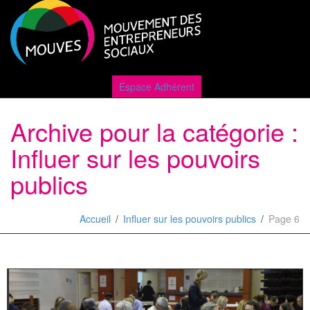
Active
Espace Adhérent
Archive pour la catégorie :
naviga
Influer sur les pouvoirs
publics
Accueil
Influer sur les pouvoirs publics
Page 6