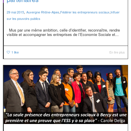
,
29 mai 2015
Auvergne Rhône-Alpes
,
Fédérer les entrepreneurs sociaux
,
Influer
sur les pouvoirs publics
Mus par une même ambition, celle d’identifier, reconnaître, rendre
visible et accompagner les entreprises de l’Economie Sociale et...
1
like
En lire plus