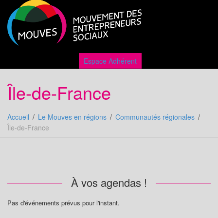
Active
Espace Adhérent
Île-de-France
naviga
Accueil
Le Mouves en régions
Communautés régionales
Île-de-France
À vos agendas !
Pas d'événements prévus pour l'instant.