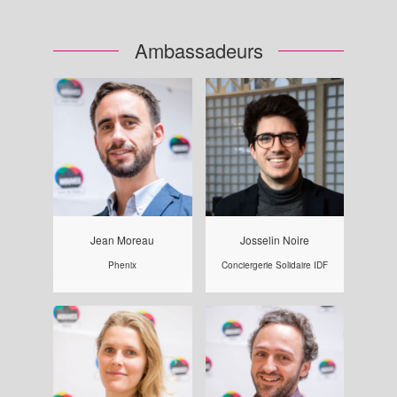
Ambassadeurs
Jean Moreau
Josselin Noire
Phenix
Conciergerie Solidaire IDF