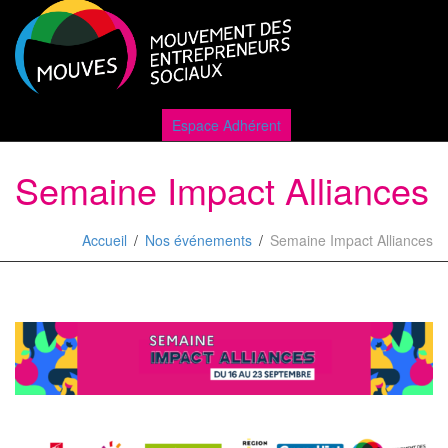
Active
Espace Adhérent
Semaine Impact Alliances
naviga
Accueil
Nos événements
Semaine Impact Alliances