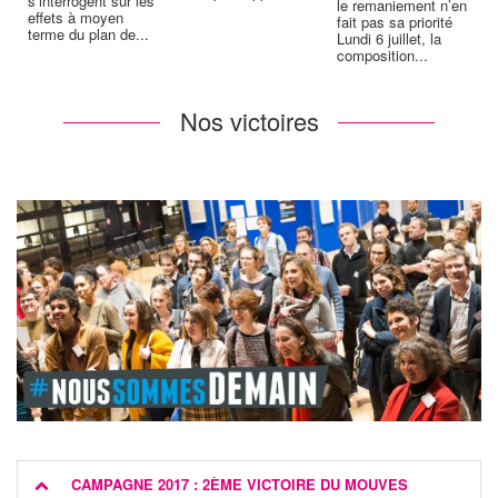
s’interrogent sur les
le remaniement n’en
effets à moyen
fait pas sa priorité
p
terme du plan de...
Lundi 6 juillet, la
é
composition...
n
Nos victoires
CAMPAGNE 2017 : 2ÈME VICTOIRE DU MOUVES