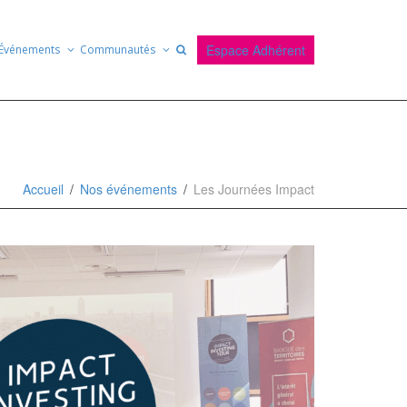
Espace Adhérent
Événements
Communautés
Accueil
Nos événements
Les Journées Impact