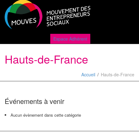
Active
Espace Adhérent
Hauts-de-France
naviga
Accueil
Hauts-de-France
Événements à venir
Aucun évènement dans cette catégorie