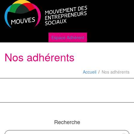
Active
Espace Adhérent
Nos adhérents
naviga
Accueil
Nos adhérents
Recherche