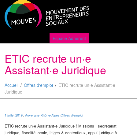
Active
Espace Adhérent
ETIC recrute un·e
naviga
Assistant·e Juridique
Accueil
Offres d'emploi
ETIC recrute un·e Assistant·e
Juridique
,
1 juillet 2019
Auvergne Rhône-Alpes
,
Offres d'emploi
ETIC recrute un·e Assistant·e Juridique ! Missions : secrétariat
juridique, fiscalité locale, litiges & contentieux, appui juridique à