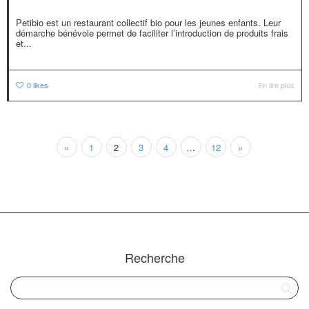
Petibio est un restaurant collectif bio pour les jeunes enfants. Leur
démarche bénévole permet de faciliter l’introduction de produits frais
et...
0
likes
En lire plus
«
1
2
3
4
…
12
»
Recherche