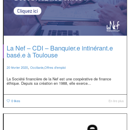
La Nef – CDI – Banquier.e intinérant.e
basé.e à Toulouse
,
20 février 2020
Occitanie
,
Offres d'emploi
La Société financière de la Nef est une coopérative de finance
éthique. Depuis sa création en 1988, elle exerce...
0
likes
En lire plus