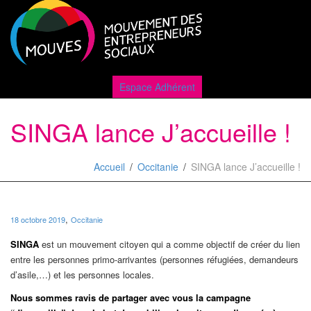
Active
Espace Adhérent
SINGA lance J’accueille !
naviga
Accueil
Occitanie
SINGA lance J’accueille !
,
18 octobre 2019
Occitanie
SINGA
est un mouvement citoyen qui a comme objectif de créer du lien
entre les personnes primo-arrivantes (personnes réfugiées, demandeurs
d’asile,…) et les personnes locales.
Nous sommes ravis de partager avec vous la campagne