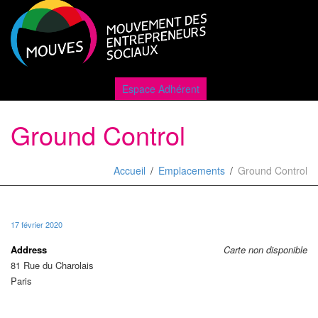
Active
Espace Adhérent
Ground Control
naviga
Accueil
Emplacements
Ground Control
17 février 2020
Address
Carte non disponible
81 Rue du Charolais
Paris