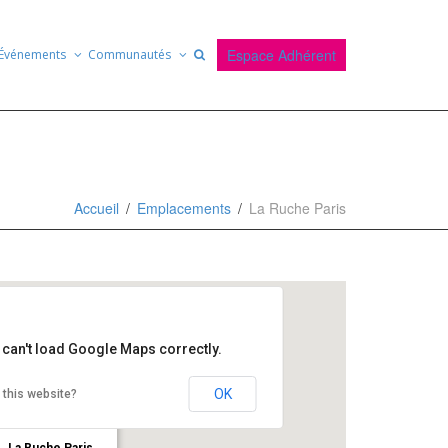
Espace Adhérent
Événements
Communautés
Accueil
Emplacements
La Ruche Paris
 can't load Google Maps correctly.
OK
 this website?