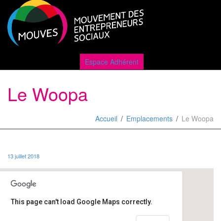
Active
Espace Adhérent
Le Woopa
naviga
Accueil
Emplacements
Le Woopa
13 juillet 2018
This page can't load Google Maps correctly.