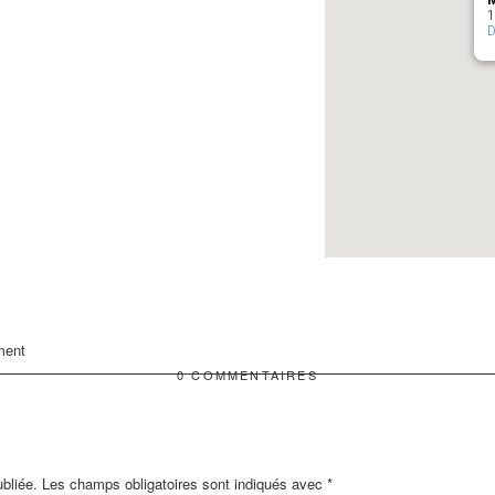
M
1
D
ment
0 COMMENTAIRES
bliée.
Les champs obligatoires sont indiqués avec
*