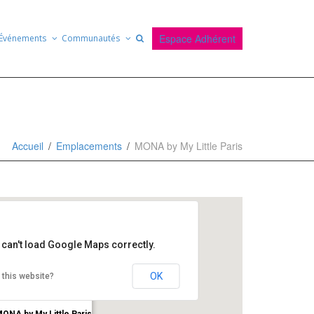
Espace Adhérent
Événements
Communautés
Accueil
Emplacements
MONA by My Little Paris
 can't load Google Maps correctly.
OK
 this website?