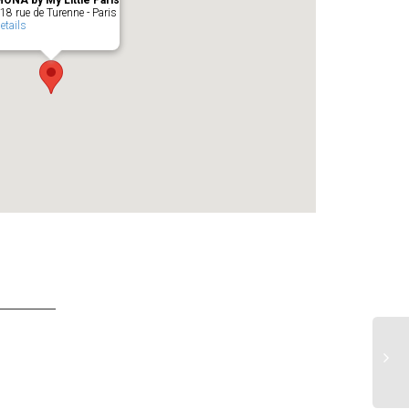
ONA by My Little Paris
18 rue de Turenne - Paris
etails