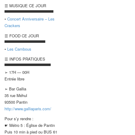
☰ MUSIQUE CE JOUR
▀▀▀▀▀▀▀▀▀▀▀▀▀▀▀▀▀▀
•
Concert Anniversaire – Les
Crackers
☰ FOOD CE JOUR
▀▀▀▀▀▀▀▀▀▀▀▀▀▀▀
•
Les Cambous
☰ INFOS PRATIQUES
▀▀▀▀▀▀▀▀▀▀▀▀▀▀▀▀▀
➢ 17H — 00H
Entrée libre
➢ Bar Gallia
35 rue Méhul
93500 Pantin
http://www.galliaparis.com/
Pour s’y rendre :
☛ Métro 5 : Église de Pantin
Puis 10 min à pied ou BUS 61