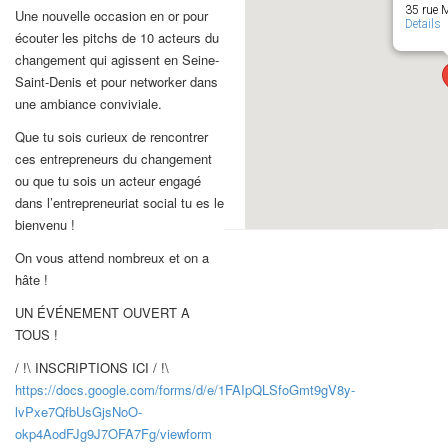
35 rue M
Une nouvelle occasion en or pour
Details
écouter les pitchs de 10 acteurs du
changement qui agissent en Seine-
Saint-Denis et pour networker dans
une ambiance conviviale.
Que tu sois curieux de rencontrer
ces entrepreneurs du changement
ou que tu sois un acteur engagé
dans l’entrepreneuriat social tu es le
bienvenu !
On vous attend nombreux et on a
hâte !
UN ÉVÉNEMENT OUVERT A
TOUS !
/ !\ INSCRIPTIONS ICI / !\
https://docs.google.com/forms/d/e/1FAIpQLSfoGmt9gV8y-
lvPxe7QfbUsGjsNoO-
okp4AodFJg9J7OFA7Fg/viewform