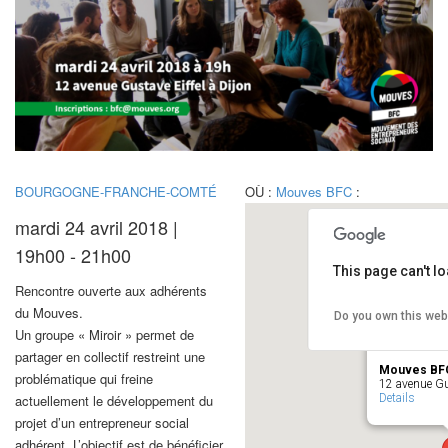
BOURGOGNE-FRANCHE-COMTÉ
OÙ :
Mouves BFC
:
mardi 24 avril 2018 |
19h00 - 21h00
This page can't l
Rencontre ouverte aux adhérents
du Mouves.
Do you own this web
Un groupe « Miroir » permet de
partager en collectif restreint une
Mouves BF
problématique qui freine
12 avenue Gus
Details
actuellement le développement du
projet d’un entrepreneur social
adhérent. L’objectif est de bénéficier