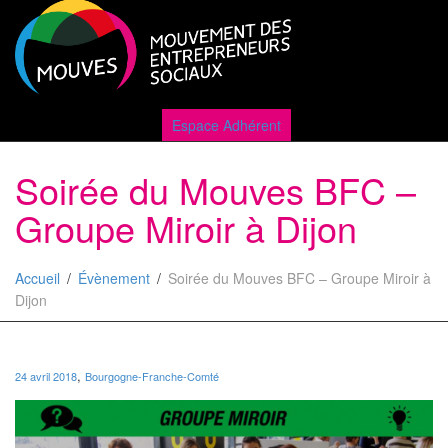
Active
Espace Adhérent
Soirée du Mouves BFC –
naviga
Groupe Miroir à Dijon
Accueil
Évènement
Soirée du Mouves BFC – Groupe Miroir à
Dijon
,
24 avril 2018
Bourgogne-Franche-Comté