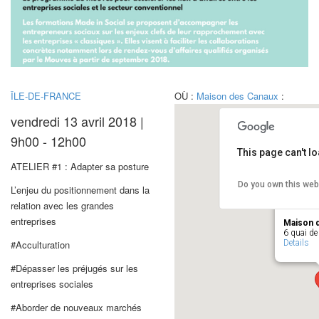
ÎLE-DE-FRANCE
OÙ :
Maison des Canaux
:
vendredi 13 avril 2018 |
9h00 - 12h00
This page can't l
ATELIER #1 : Adapter sa posture
Do you own this web
L’enjeu du positionnement dans la
relation avec les grandes
entreprises
Maison 
6 quai de 
Details
#Acculturation
#Dépasser les préjugés sur les
entreprises sociales
#Aborder de nouveaux marchés