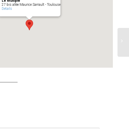
Le Multiple
27 bis allée Maurice Sarrault - Toulouse
Details