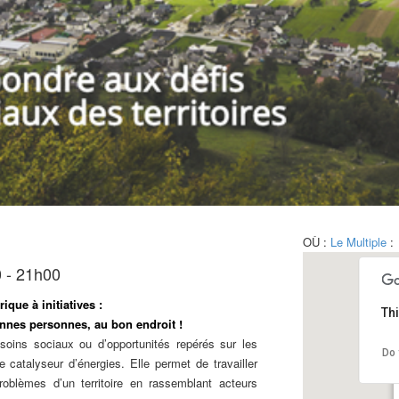
OÙ :
Le Multiple
:
0 - 21h00
ique à initiatives :
Th
onnes personnes, au bon endroit !
esoins sociaux ou d’opportunités repérés sur les
Do 
e catalyseur d’énergies. Elle permet de travailler
roblèmes d’un territoire en rassemblant acteurs