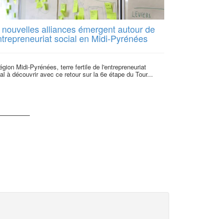
 nouvelles alliances émergent autour de
Deuxième é
ntrepreneuriat social en Midi-Pyrénées
2014 : Cap 
juin au Pôl
égion Midi-Pyrénées, terre fertile de l'entrepreneuriat
al à découvrir avec ce retour sur la 6e étape du Tour...
Le Tour des sol
objectifs de mie