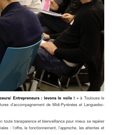
ceurs/ Entrepreneurs : levons le voile ! »
à Toulouse le
tructures d’accompagnement de Midi-Pyrénées et Languedoc-
n toute transparence et bienveillance pour mieux se repérer
es : l’offre, le fonctionnement, l’approche, les attentes et