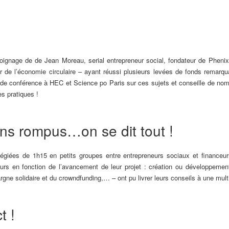
ignage de de Jean Moreau, serial entrepreneur social, fondateur de Phenix,
r de l’économie circulaire – ayant réussi plusieurs levées de fonds remarq
re de conférence à HEC et Science po Paris sur ces sujets et conseille de no
es pratiques !
ns rompus…on se dit tout !
légiées de 1h15 en petits groupes entre entrepreneurs sociaux et financeu
rs en fonction de l’avancement de leur projet : création ou développement.
rgne solidaire et du crowndfunding,… – ont pu livrer leurs conseils à une mult
t !