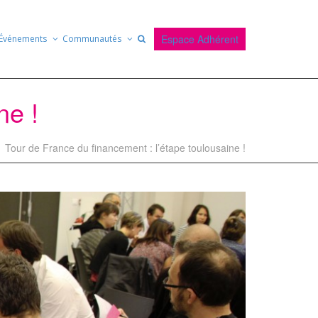
Espace Adhérent
Événements
Communautés
ne !
Tour de France du financement : l’étape toulousaine !