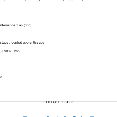
alternance 1 an (35h)
stage / contrat apprentissage
e, 69007 Lyon
le
PARTAGER CECI