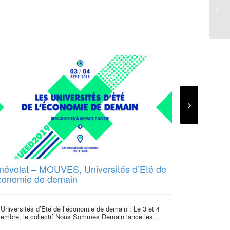
névolat – MOUVES, Universités d’Eté de
Service civ
économie de demain
programme 
Universités d’Eté de l’économie de demain : Le 3 et 4
Qui sommes-nou
tembre, le collectif Nous Sommes Demain lance les...
associatif qui 
organisations so