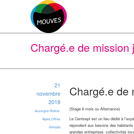
Chargé.e de mission
21
Chargé.e de m
novembre
2018
(Stage 6 mois ou Alternance)
Auvergne Rhône-
Le Centsept est un lieu dédié à l’expé
Alpes
,
Offres
répondent aux besoins des habitants du 
d'emploi
grandes entreprises, collectivités lo