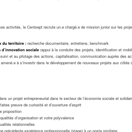
 activités, le Centsept recrute un.e chargé.e de mission junior sur les projets
du territoire :
recherche documentaire, entretiens, benchmark
d’innovation sociale :
appui à la conduite des projets, identification et mobi
l, suivi et au pilotage des actions, capitalisation, communication auprès des a
ra amené.e à s’investir dans le développement de nouveaux projets aux côtés
ans un projet entrepreneurial dans le secteur de l’économie sociale et solidai
ites preuve de curiosité et d’ouverture d’esprit
e proposition
ualités d’organisation et votre polyvalence
alités relationnelles
e précédente expérience professionnelle (stage) à un poste similaire