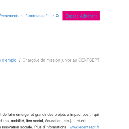
Espace Adhérent
Événements
Communautés
s d'emploi
Chargé.e de mission junior au CENTSEPT
 de faire émerger et grandir des projets à impact positif qui
cap, mobilité, lien social, éducation, etc.). Il réunit
n innovation sociale. Plus d’informations :
www.lecentsept.fr