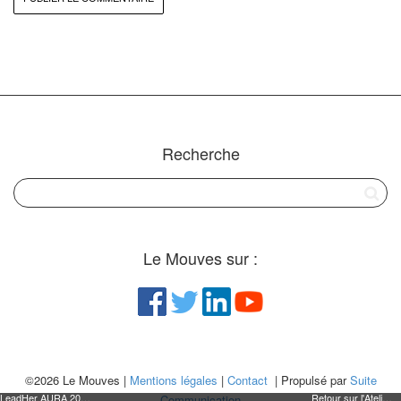
Recherche
Le Mouves sur :
©2026 Le Mouves |
Mentions légales
|
Contact
| Propulsé par
Suite
LeadHer AURA 2019 : Patricia Gros
Retour sur l'Atelier "Ma Stratégie Digitale" LeadHer en AURA
Communication