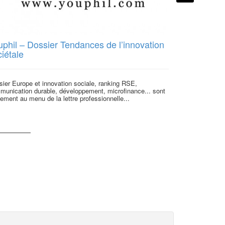
uphil – Dossier Tendances de l’innovation
Place Publi
iétale
social : se
ier Europe et innovation sociale, ranking RSE,
Place Publique c
munication durable, développement, microfinance... sont
social ouverte 
ement au menu de la lettre professionnelle...