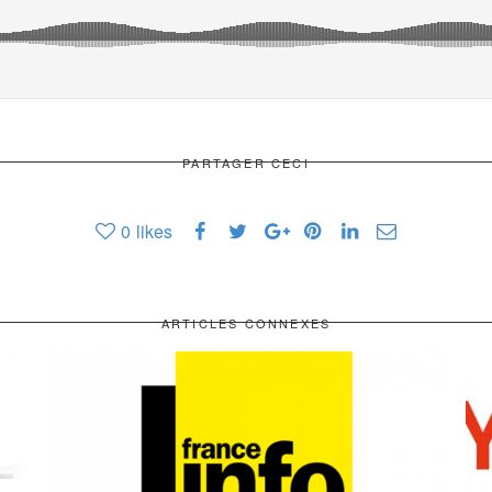
PARTAGER CECI
0
likes
ARTICLES CONNEXES