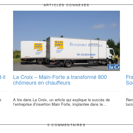
ARTICLES CONNEXES
-il
La Croix – Main-Forte a transformé 800
Fr
chômeurs en chauffeurs
Soc
e
A lire dans La Croix, un article qui explique le succès de
Reme
l’entreprise d’insertion Main Forte, implantée dans le...
lucr
0 COMMENTAIRES