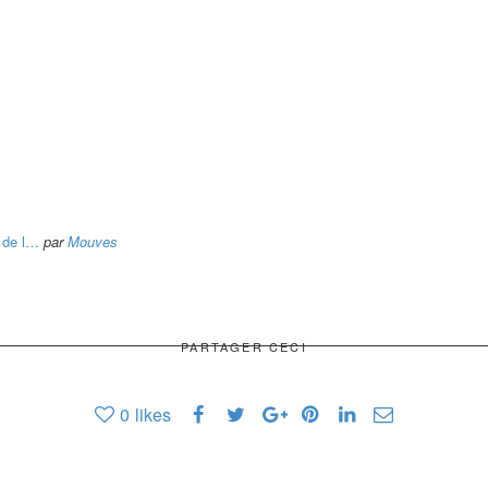
 de l…
par
Mouves
PARTAGER CECI
0
likes