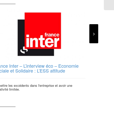
ance Inter – L’interview éco – Economie
Novethic – 
iale et Solidaire : L’ESS attitude
réponse à l
ttre les excédents dans l'entreprise et avoir une
Novethic s'inter
ativité limitée.
solution à la cr