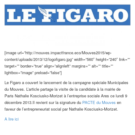
[image url=”http://mouves.impactfrance.eco/Mouves2015/wp-
content/uploads/2013/12/logofigaro.jpg” width=”560″ height=”240″ link=””
target=”” border=”true” align=”alignleft” margins=”” alt=”” title=””
lightbox=”image” preload=”false”]
Le Figaro a couvert le lancement de la campagne spéciale Municipales
du Mouves. L’article partage la visite de la candidate à la mairie de
Paris Nathalie Kosciusko-Morizet à l’entreprise sociale Ares ce lundi 9
décembre 2013.Il revient sur la signature du
PACTE du Mouves
en
faveur de l’entrepreneuriat social par Nathalie Kosciusko-Morizet.
A lire ici