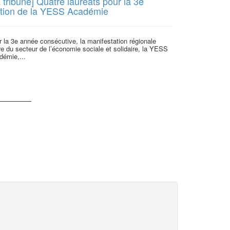
 tribune] Quatre lauréats pour la 3e
Radio Class
ition de la YESS Académie
régions de 
 la 3e année consécutive, la manifestation régionale
Christine Quent
e du secteur de l’économie sociale et solidaire, la YESS
de l’entreprene
démie,...
programme...