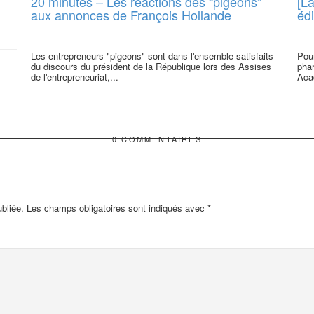
20 minutes – Les réactions des “pigeons”
[La
aux annonces de François Hollande
éd
Les entrepreneurs "pigeons" sont dans l'ensemble satisfaits
Pour
du discours du président de la République lors des Assises
phar
de l'entrepreneuriat,...
Aca
0 COMMENTAIRES
bliée.
Les champs obligatoires sont indiqués avec
*