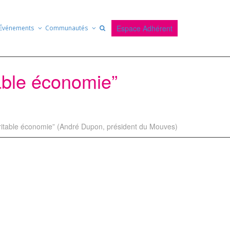
Espace Adhérent
Événements
Communautés
table économie”
véritable économie” (André Dupon, président du Mouves)