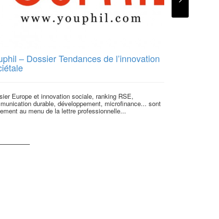
uphil – Dossier Tendances de l’innovation
[La tribune
iétale
édition de
ier Europe et innovation sociale, ranking RSE,
Pour la 3e anné
munication durable, développement, microfinance... sont
phare du secteu
ement au menu de la lettre professionnelle...
Académie,...