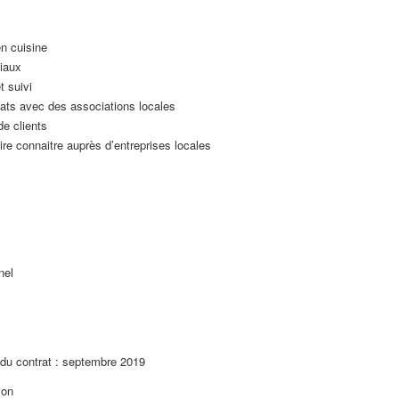
en cuisine
iaux
 suivi
riats avec des associations locales
e clients
ire connaitre auprès d’entreprises locales
nel
du contrat : septembre 2019
yon