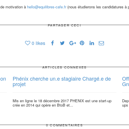
 de motivation à
hello@equilibres-cafe.fr
(nous étudierons les candidatures à p
PARTAGER CECI
0
likes
ARTICLES CONNEXES
ion
Phénix cherche un.e stagiaire Chargé.e de
Of
projet
Gr
Mis en ligne le 18 décembre 2017 PHENIX est une start-up
Dep
crée en 2014 qui opère en BtoB et...
ups 
0 COMMENTAIRES