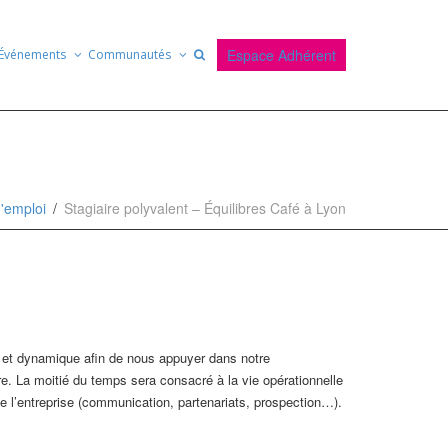
Espace Adhérent
Événements
Communautés
d'emploi
Stagiaire polyvalent – Équilibres Café à Lyon
é et dynamique afin de nous appuyer dans notre
re. La moitié du temps sera consacré à la vie opérationnelle
 de l’entreprise (communication, partenariats, prospection…).