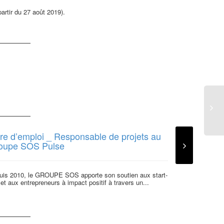
artir du 27 août 2019).
fre d’emploi _ Responsable de projets au
Offre d’emp
oupe SOS Pulse
création et 
Women – CD
uis 2010, le GROUPE SOS apporte son soutien aux start-
et aux entrepreneurs à impact positif à travers un...
Mis en ligne le
association éma