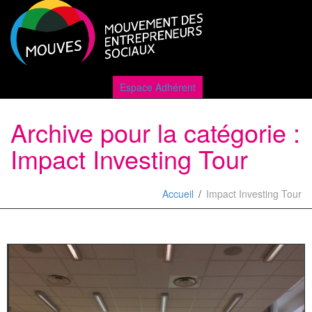
Active
Espace Adhérent
Archive pour la catégorie :
naviga
Impact Investing Tour
Accueil
Impact Investing Tour