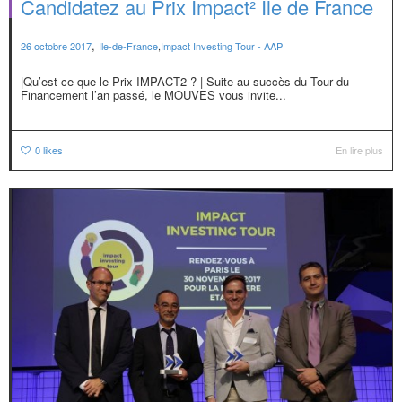
Candidatez au Prix Impact² Ile de France
,
26 octobre 2017
Ile-de-France
,
Impact Investing Tour - AAP
|Qu’est-ce que le Prix IMPACT2 ? | Suite au succès du Tour du
Financement l’an passé, le MOUVES vous invite...
0
likes
En lire plus