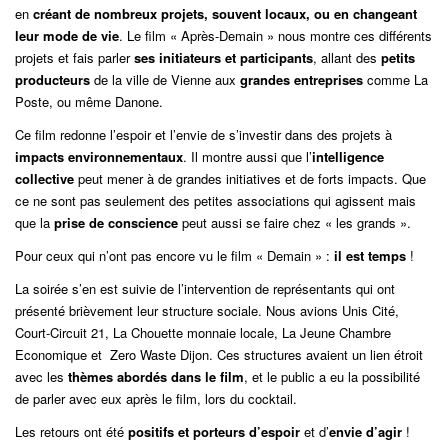
en
créant de nombreux projets, souvent locaux, ou en changeant
leur mode de vie
. Le film « Après-Demain » nous montre ces différents
projets et fais parler
ses initiateurs et participants
, allant des
petits
producteurs
de la ville de Vienne aux
grandes entreprises
comme La
Poste, ou même Danone.
Ce film redonne l’espoir et l’envie de s’investir dans des projets à
impacts environnementaux
. Il montre aussi que l’
intelligence
collective
peut mener à de grandes initiatives et de forts impacts. Que
ce ne sont pas seulement des petites associations qui agissent mais
que la
prise de conscience
peut aussi se faire chez « les grands ».
Pour ceux qui n’ont pas encore vu le film « Demain » :
il est temps
!
La soirée s’en est suivie de l’intervention de représentants qui ont
présenté brièvement leur structure sociale. Nous avions Unis Cité,
Court-Circuit 21, La Chouette monnaie locale, La Jeune Chambre
Economique et Zero Waste Dijon. Ces structures avaient un lien étroit
avec les
thèmes abordés dans le film
, et le public a eu la possibilité
de parler avec eux après le film, lors du cocktail.
Les retours ont été
positifs et porteurs d’espoir
et d’
envie d’agir
!