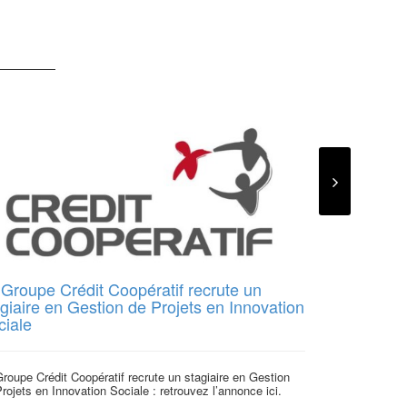
 Groupe Crédit Coopératif recrute un
La Nef – CD
giaire en Gestion de Projets en Innovation
basé.e à T
ciale
La Société fina
éthique. Depuis 
roupe Crédit Coopératif recrute un stagiaire en Gestion
rojets en Innovation Sociale : retrouvez l’annonce ici.