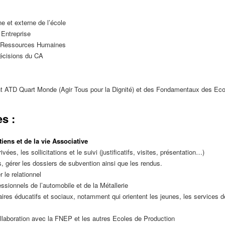
rne et externe de l’école
 Entreprise
es Ressources Humaines
décisions du CA
nt ATD Quart Monde (Agir Tous pour la Dignité) et des Fondamentaux des Ec
s :
iens et de la vie Associative
ées, les sollicitations et le suivi (justificatifs, visites, présentation…)
s, gérer les dossiers de subvention ainsi que les rendus.
r le relationnel
essionnels de l’automobile et de la Métallerie
naires éducatifs et sociaux, notamment qui orientent les jeunes, les services d
collaboration avec la FNEP et les autres Ecoles de Production