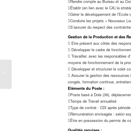
Rendre compte au Bureau et au Cons
Établir (en lien avec le CA) la str
Gérer le développement de l’Ecole d
Conduire les projets « Nouveaux Loca
S’assurer du respect des contrainte
Gestion de la Production et des 
 Etre présent aux côtés des responsab
 Développer le cadre de fonctionneme
 Travailler, avec les responsables d’a
moyens de fonctionnement de la prod
 Développer et structurer le volet co
 Assurer la gestion des ressources 
congés, formation continue, entretien
Eléments du Poste :
Poste basé à Dole (39), déplacemen
Temps de Travail annualisé
Type de contrat : CDI après période
Rémunération envisagée : selon expé
Être en possession du permis de co
Qualités requises :