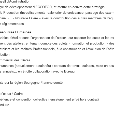
eil d’Administration
atégie de développement d’ECCOFOR, et mettre en oeuvre cette stratégie
e Production (Investissements, calendrier de croissance, passage des exame
ux » , « Nouvelle Filière » avec la contribution des autres membres de l’équ
s réglementaires
Ressources Humaines
les d’Atelier dans l’organisation de l’atelier, leur apporter les outils et les
nt des ateliers, en tenant compte des volets « formation et production » des
teliers et les Maîtres-Professionnels, à la construction et l’évolution de l’offr
uction
mmercial des filières
humaines (actuellement 8 salariés) : contrats de travail, salaires, mise en o
s annuels,.. en étroite collaboration avec le Bureau.
ts sur la région Bourgogne Franche comté
 d’essai / Cadre
rience et convention collective ( enseignement privé hors contrat)
nduire