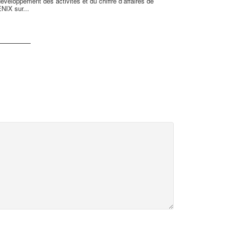
éveloppement des activités et du chiffre d’affaires de
NIX sur...