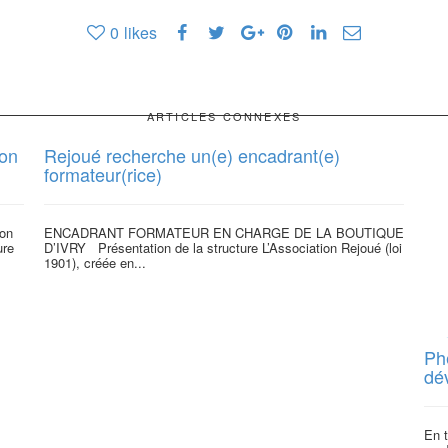
0
likes
ARTICLES CONNEXES
ion
Rejoué recherche un(e) encadrant(e)
formateur(rice)
ion
ENCADRANT FORMATEUR EN CHARGE DE LA BOUTIQUE
ure
D’IVRY Présentation de la structure L’Association Rejoué (loi
1901), créée en...
Ph
dé
En 