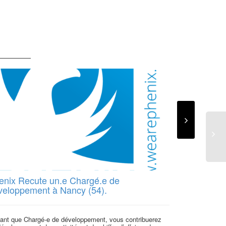
Responsabl
Handirect reche
tant que Respon
sera...
enix Recute un.e Chargé.e de
veloppement à Nancy (54).
tant que Chargé-e de développement, vous contribuerez