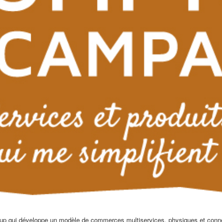
up qui développe un modèle de commerces multiservices, physiques et conne