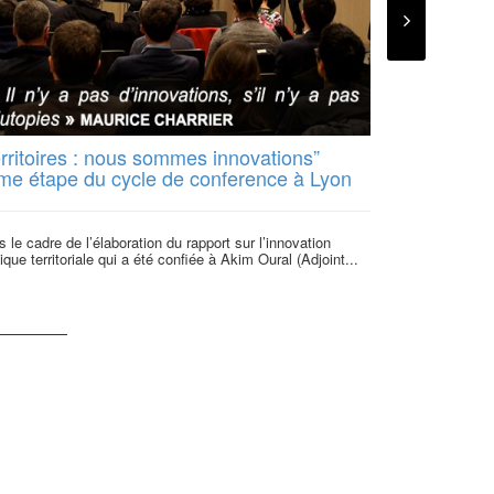
CoopaWatt est u
l’émergence et 
citoyens d’énerg
erritoires : nous sommes innovations”
me étape du cycle de conference à Lyon
 le cadre de l’élaboration du rapport sur l’innovation
ique territoriale qui a été confiée à Akim Oural (Adjoint...