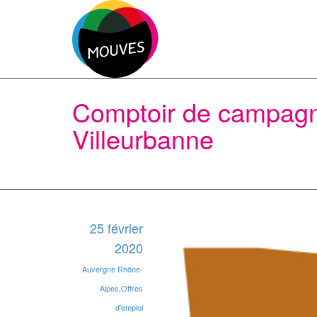
Comptoir de campagn
Villeurbanne
25 février
2020
Auvergne Rhône-
Alpes
,
Offres
d'emploi