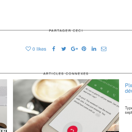
PARTAGER CECI
0
likes
ARTICLES CONNEXES
Pix
dé
Type
sept