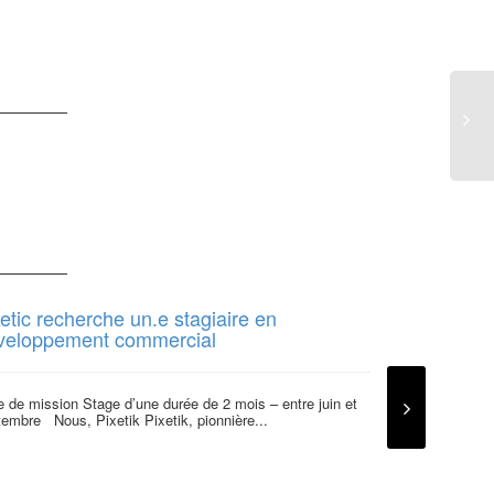
etic recherche un.e stagiaire en
Label Vie r
veloppement commercial
communica
 de mission Stage d’une durée de 2 mois – entre juin et
ASSISTANT C
embre Nous, Pixetik Pixetik, pionnière...
Stage communica
Durée : minimu