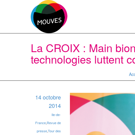
La CROIX : Main bioni
technologies luttent c
Acc
14 octobre
2014
Ile-de-
France
,
Revue de
presse
,
Tour des