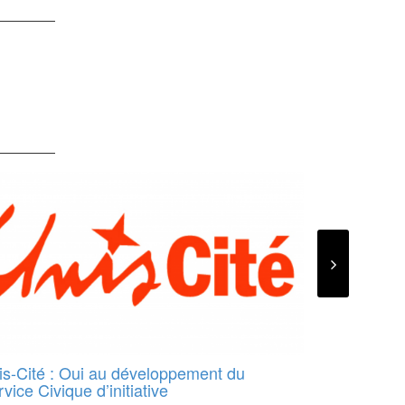
is-Cité : Oui au développement du
Pierre-Emm
vice Civique d’initiative
l’année 20