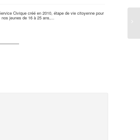
ervice Civique créé en 2010, étape de vie citoyenne pour
LSA a récompens
 nos jeunes de 16 à 25 ans,...
matière de diver
d’entreprise. P