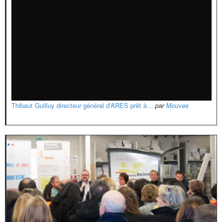
Thibaut Guilluy directeur général d’ARES prêt à…
par
Mouves