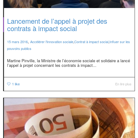
Lancement de l’appel à projet des
contrats à impact social
,
15 mars 2016
Accélérer l'innovation sociale
,
Contrat à impact social
,
Influer sur les
pouvoirs publics
Martine Pinville, la Ministre de l’économie sociale et solidaire a lancé
l’appel à projet concernant les contrats à impact...
1
like
En lire plus