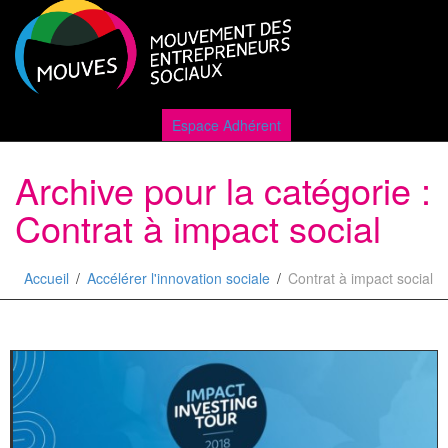
Active
Espace Adhérent
Archive pour la catégorie :
naviga
Contrat à impact social
Accueil
Accélérer l'innovation sociale
Contrat à impact social