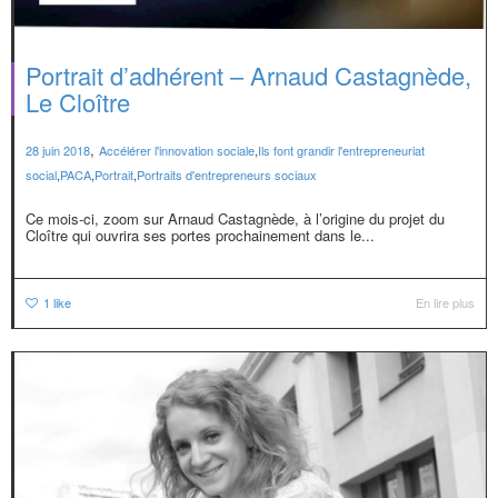
Portrait d’adhérent – Arnaud Castagnède,
Le Cloître
,
28 juin 2018
Accélérer l'innovation sociale
,
Ils font grandir l'entrepreneuriat
social
,
PACA
,
Portrait
,
Portraits d'entrepreneurs sociaux
Ce mois-ci, zoom sur Arnaud Castagnède, à l’origine du projet du
Cloître qui ouvrira ses portes prochainement dans le...
1
like
En lire plus