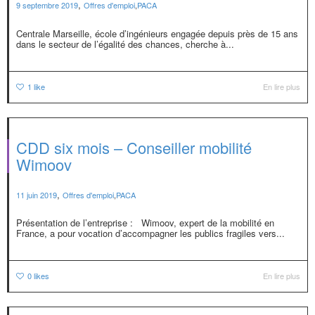
,
9 septembre 2019
Offres d'emploi
,
PACA
Centrale Marseille, école d’ingénieurs engagée depuis près de 15 ans
dans le secteur de l’égalité des chances, cherche à...
1
like
En lire plus
CDD six mois – Conseiller mobilité
Wimoov
,
11 juin 2019
Offres d'emploi
,
PACA
Présentation de l’entreprise : Wimoov, expert de la mobilité en
France, a pour vocation d’accompagner les publics fragiles vers...
0
likes
En lire plus