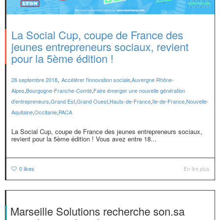
La Social Cup, coupe de France des
jeunes entrepreneurs sociaux, revient
pour la 5ème édition !
,
26 septembre 2018
Accélérer l'innovation sociale
,
Auvergne Rhône-
Alpes
,
Bourgogne-Franche-Comté
,
Faire émerger une nouvelle génération
d'entrepreneurs
,
Grand Est
,
Grand Ouest
,
Hauts-de-France
,
Ile-de-France
,
Nouvelle-
Aquitaine
,
Occitanie
,
PACA
La Social Cup, coupe de France des jeunes entrepreneurs sociaux,
revient pour la 5ème édition ! Vous avez entre 18...
0
likes
En lire plus
Marseille Solutions recherche son.sa