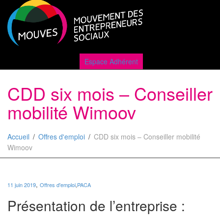
Active
Espace Adhérent
CDD six mois – Conseiller
naviga
mobilité Wimoov
Accueil
Offres d'emploi
CDD six mois – Conseiller mobilité
Wimoov
,
11 juin 2019
Offres d'emploi
,
PACA
Présentation de l’entreprise :