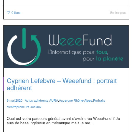
0
likes
En lire plus
Cyprien Lefebvre – Weeefund : portrait
adhérent
,
6 mai 2020
Actus adhérents AURA
,
Auvergne Rhône-Alpes
,
Portraits
d'entrepreneurs sociaux
Quel est votre parcours général avant d’avoir créé WeeeFund ? Je
suis de base ingénieur en mécanique mais je me...