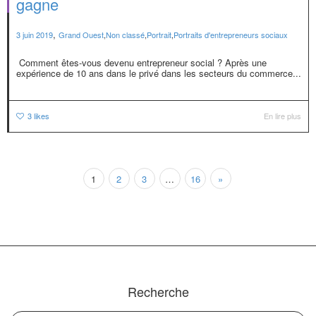
gagne
,
3 juin 2019
Grand Ouest
,
Non classé
,
Portrait
,
Portraits d'entrepreneurs sociaux
Comment êtes-vous devenu entrepreneur social ? Après une
expérience de 10 ans dans le privé dans les secteurs du commerce...
3
likes
En lire plus
1
2
3
…
16
»
Recherche