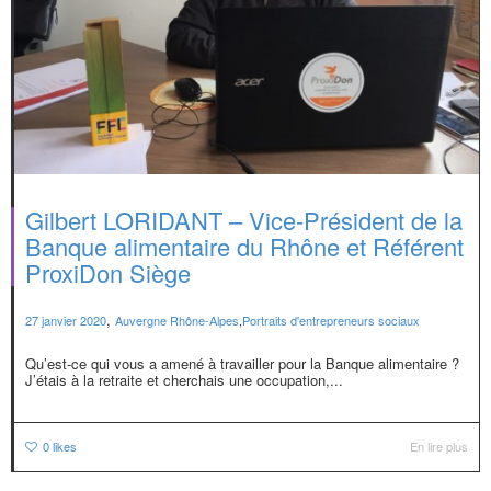
Gilbert LORIDANT – Vice-Président de la
Banque alimentaire du Rhône et Référent
ProxiDon Siège
,
27 janvier 2020
Auvergne Rhône-Alpes
,
Portraits d'entrepreneurs sociaux
Qu’est-ce qui vous a amené à travailler pour la Banque alimentaire ?
J’étais à la retraite et cherchais une occupation,...
0
likes
En lire plus