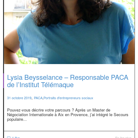
Lysia Beysselance – Responsable PACA
de l’Institut Télémaque
,
31 octobre 2019
PACA
,
Portraits d'entrepreneurs sociaux
Pouvez-vous décrire votre parcours ? Après un Master de
Négociation Internationale à Aix en Provence, j’ai intégré le Secours
populaire...
1
like
En lire plus