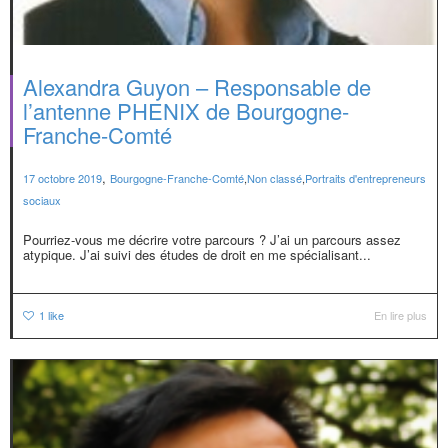
Alexandra Guyon – Responsable de
l’antenne PHENIX de Bourgogne-
Franche-Comté
,
17 octobre 2019
Bourgogne-Franche-Comté
,
Non classé
,
Portraits d'entrepreneurs
sociaux
Pourriez-vous me décrire votre parcours ? J’ai un parcours assez
atypique. J’ai suivi des études de droit en me spécialisant...
1
like
En lire plus