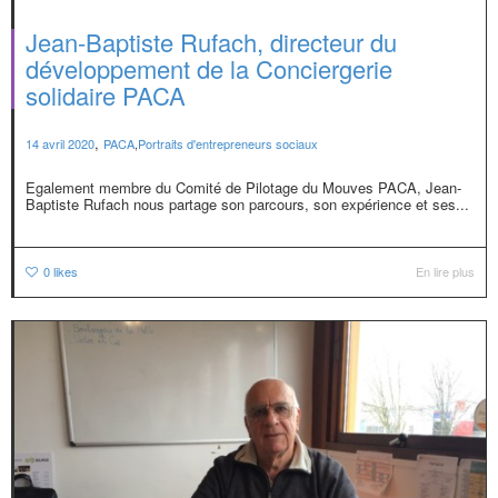
Jean-Baptiste Rufach, directeur du
développement de la Conciergerie
solidaire PACA
,
14 avril 2020
PACA
,
Portraits d'entrepreneurs sociaux
Egalement membre du Comité de Pilotage du Mouves PACA, Jean-
Baptiste Rufach nous partage son parcours, son expérience et ses...
0
likes
En lire plus