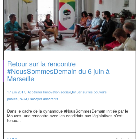
Retour sur la rencontre
#NousSommesDemain du 6 juin à
Marseille
,
17 juin 2017
Accélérer l'innovation sociale
,
Influer sur les pouvoirs
publics
,
PACA
,
Plaidoyer adhérents
Dans le cadre de la dynamique #NousSommesDemain initiée par le
Mouves, une rencontre avec les candidats aux législatives s’est
tenue...
0
likes
En lire plus