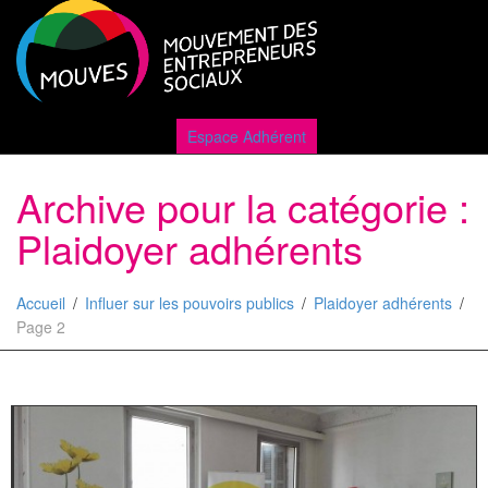
Active
Espace Adhérent
Archive pour la catégorie :
naviga
Plaidoyer adhérents
Accueil
Influer sur les pouvoirs publics
Plaidoyer adhérents
Page 2