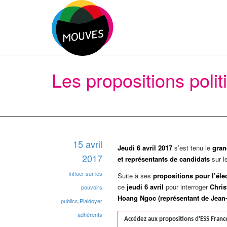
Les propositions poli
15 avril
Jeudi 6 avril 2017
s’est tenu le
gra
2017
et représentants de candidats
sur l
Influer sur les
Suite à ses
propositions pour l’éle
ce
jeudi 6 avril
pour interroger
Chris
pouvoirs
Hoang Ngoc (représentant de Jean
publics
,
Plaidoyer
adhérents
Accédez aux propositions d'ESS Franc