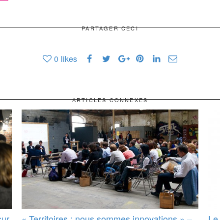
PARTAGER CECI
0
likes
ARTICLES CONNEXES
sur
« Territoires : nous sommes innovations » –
Le