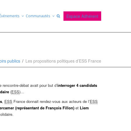
Espace Adhérent
Événements
Communautés
oirs publics
Les propositions politiques d’ESS France
 rencontre-débat avait pour but d’
interroger 4 candidats
idaire
(
ESS
)…
ts
,
ESS
France donnait rendez-vous aux acteurs de l’
ESS
ercamer (représentant de François Fillon)
et
Liem
lidaire.