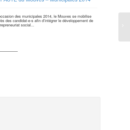
pas seulem
’occasion des municipales 2014, le Mouves se mobilise
ès des candidat-e-s afin d’intégrer le développement de
Les proposition
trepreneuriat social...
celles du MEDEF
reçus à...