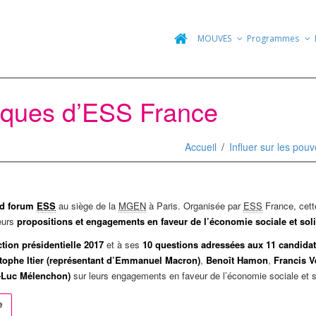
MOUVES
Programmes
tiques d’ESS France
Accueil
Influer sur les pouv
nd forum
ESS
au siège de la
MGEN
à Paris. Organisée par
ESS
France, cette
eurs
propositions et engagements en faveur de l’économie sociale et sol
ction présidentielle 2017
et à ses
10 questions adressées aux 11 candida
tophe Itier (représentant d’Emmanuel Macron)
,
Benoît Hamon
,
Francis V
-Luc Mélenchon)
sur leurs engagements en faveur de l’économie sociale et so
e