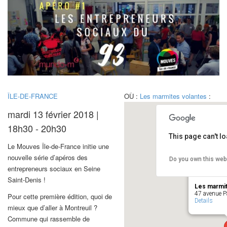
ÎLE-DE-FRANCE
OÙ :
Les marmites volantes
:
mardi 13 février 2018 |
18h30 - 20h30
This page can't l
Le Mouves Île-de-France initie une
nouvelle série d’apéros des
Do you own this web
entrepreneurs sociaux en Seine
Saint-Denis !
Les marmit
47 avenue Pa
Pour cette première édition, quoi de
Details
mieux que d’aller à Montreuil ?
Commune qui rassemble de