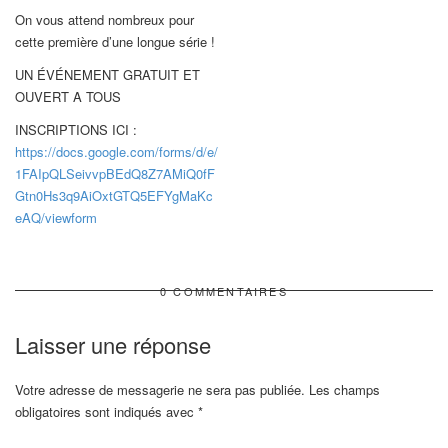
On vous attend nombreux pour
cette première d’une longue série !
UN ÉVÉNEMENT GRATUIT ET
OUVERT A TOUS
INSCRIPTIONS ICI :
https://docs.google.com/
forms/d/e/
1FAIpQLSeivvpBEdQ8Z7AMiQ0fF
Gtn0Hs3q9AiOxtGTQ5EFYgMaKc
eAQ/viewform
0 COMMENTAIRES
Laisser une réponse
Votre adresse de messagerie ne sera pas publiée.
Les champs
obligatoires sont indiqués avec
*