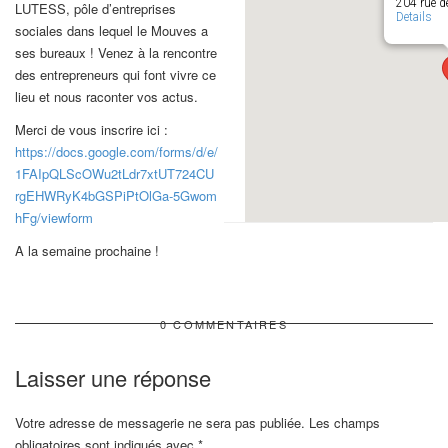
204 rue de
LUTESS, pôle d’entreprises
Details
sociales dans lequel le Mouves a
ses bureaux ! Venez à la rencontre
des entrepreneurs qui font vivre ce
lieu et nous raconter vos actus.
Merci de vous inscrire ici :
https://docs.google.com/
forms/d/e/
1FAIpQLScOWu2tLdr7xtUT724CU
rgEHWRyK4bGSPiPtOlGa-5Gwom
hFg/viewform
A la semaine prochaine !
0 COMMENTAIRES
Laisser une réponse
Votre adresse de messagerie ne sera pas publiée.
Les champs
obligatoires sont indiqués avec
*