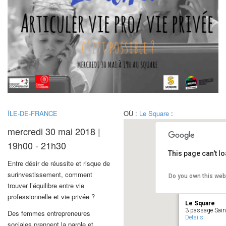
ÎLE-DE-FRANCE
OÙ :
Le Square
:
mercredi 30 mai 2018 |
19h00 - 21h30
This page can't l
Entre désir de réussite et risque de
surinvestissement, comment
Do you own this web
trouver l’équilibre entre vie
professionnelle et vie privée ?
Le Square
3 passage Saint
Des femmes entrepreneures
Details
sociales prennent la parole et