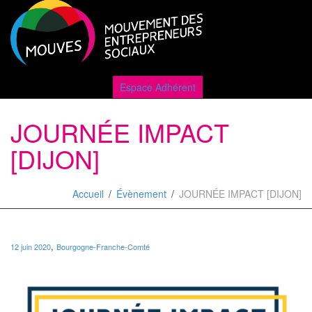
Active
Espace Adhérent
JOURNÉE IMPACT
naviga
[DIJON]
Accueil
Évènement
JOURNÉE IMPACT [DIJON]
,
12 juin 2020
Bourgogne-Franche-Comté