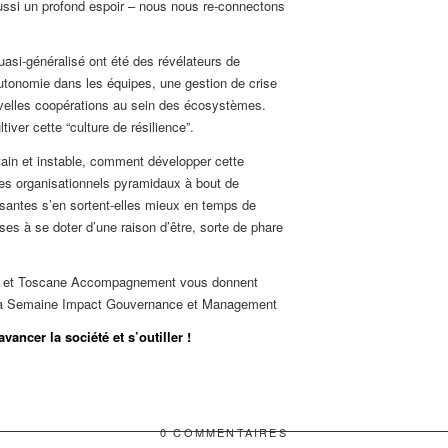
ussi un profond espoir – nous nous re-connectons
quasi-généralisé ont été des révélateurs de
utonomie dans les équipes, une gestion de crise
ouvelles coopérations au sein des écosystèmes.
tiver cette “culture de résilience”.
ain et instable, comment développer cette
es organisationnels pyramidaux à bout de
isantes s’en sortent-elles mieux en temps de
rises à se doter d’une raison d’être, sorte de phare
e et Toscane Accompagnement vous donnent
 la Semaine Impact Gouvernance et Management
vancer la société et s’outiller !
0 COMMENTAIRES