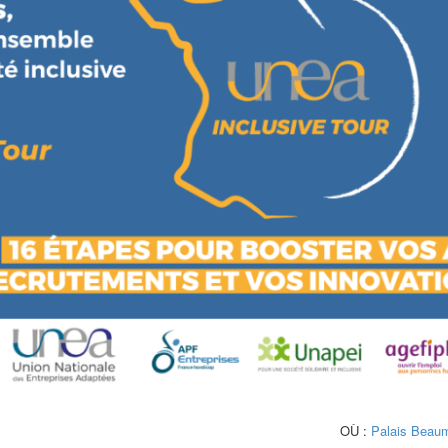
OÙ :
Palais Beau