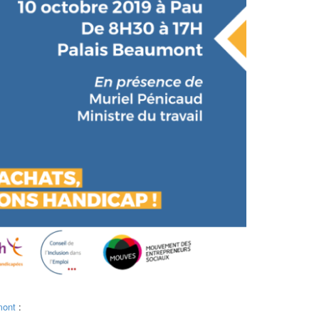
mont
: