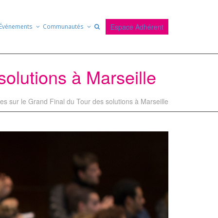
Espace Adhérent
Événements
Communautés
olutions à Marseille
s sur le Grand Final du Tour des solutions à Marseille