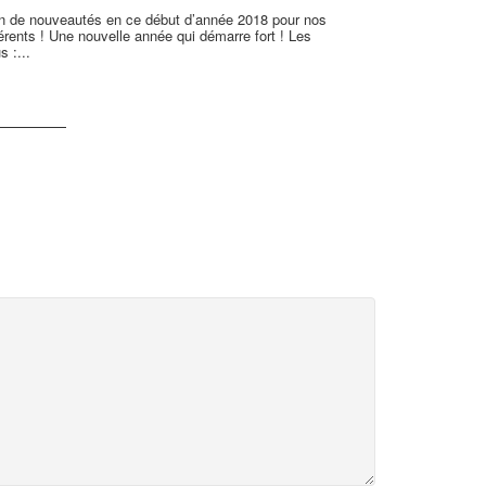
in de nouveautés en ce début d’année 2018 pour nos
En ce début d’
rents ! Une nouvelle année qui démarre fort ! Les
adhérents au M
s :...
de leurs...