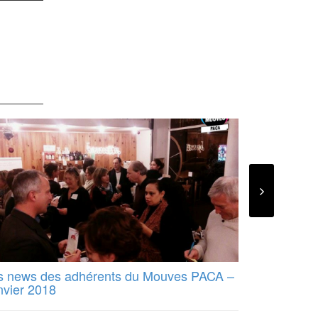
s news des adhérents du Mouves PACA –
Bienvenue 
nvier 2018
Mouves P