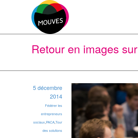
Retour en images sur 
5 décembre
2014
Fédérer les
entrepreneurs
sociaux
,
PACA
,
Tour
des solutions