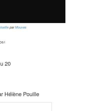
seille
par
Mouves
ÉOS !
du 20
par Hélène Pouille