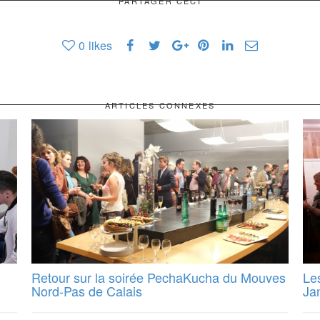
PARTAGER CECI
0
likes
ARTICLES CONNEXES
Retour sur la soirée PechaKucha du Mouves
Le
Nord-Pas de Calais
Ja