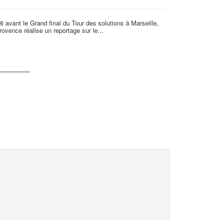
6 avant le Grand final du Tour des solutions à Marseille,
Nos adhérents so
rovence réalise un reportage sur le...
actus du moment