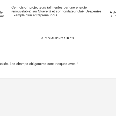
Ce mois-ci, projecteurs (alimentés par une énergie
renouvelable) sur Skavenji et son fondateur Gaël Desperriès.
le
A J-
Exemple d’un entrepreneur qui...
ent
la P
0 COMMENTAIRES
bliée.
Les champs obligatoires sont indiqués avec
*