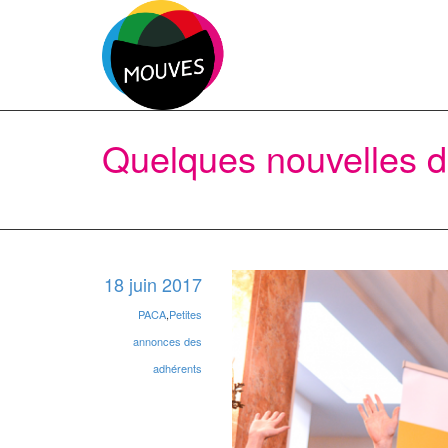
Quelques nouvelles 
18 juin 2017
PACA
,
Petites
annonces des
adhérents