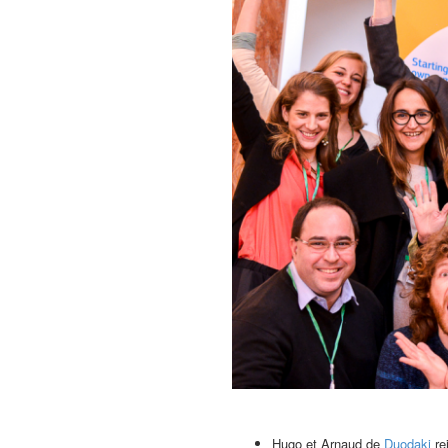
Hugo et Arnaud de
Duodaki
rej