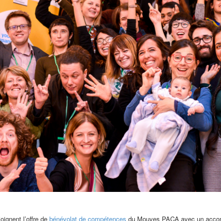
oignent l’offre de
bénévolat de compétences
du Mouves PACA avec un accompa