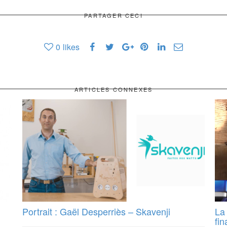
PARTAGER CECI
0
likes
ARTICLES CONNEXES
Portrait : Gaël Desperriès – Skavenji
La
fin